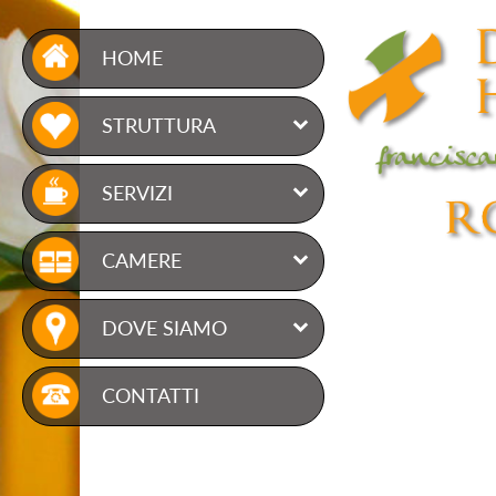
HOME
Ë
STRUTTURA
Ë
SERVIZI
Ë
CAMERE
Ë
DOVE SIAMO
CONTATTI