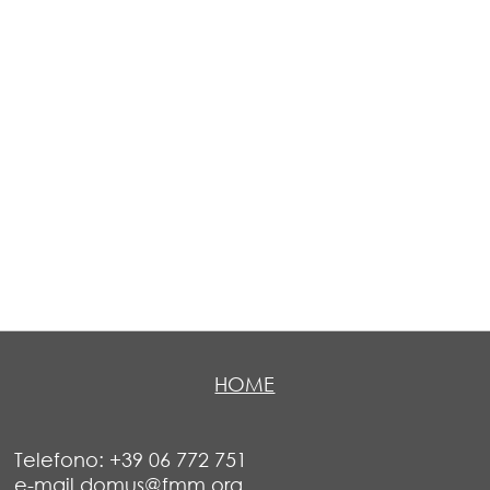
HOME
Telefono: +39 06 772 751
e-mail domus@fmm.org